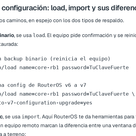
 configuración: load, import y sus diferen
os caminos, en espejo con los dos tipos de respaldo.
inario
, se usa
. El equipo pide confirmación y se reini
load
taurada:
n backup binario (reinicia el equipo)

p/load name=core-rb1 password=TuClaveFuerte

na config de RouterOS v6 a v7

p/load name=core-rb1 password=TuClaveFuerte \

to-v7-configuration-upgrade=yes
sc
, se usa
. Aquí RouterOS te da herramientas para 
import
un equipo remoto marcan la diferencia entre una ventana
a a terreno: