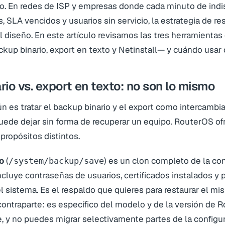
o. En redes de ISP y empresas donde cada minuto de indi
s, SLA vencidos y usuarios sin servicio, la estrategia de r
el diseño. En este artículo revisamos las tres herramienta
kup binario, export en texto y Netinstall— y cuándo usar 
io vs. export en texto: no son lo mismo
n es tratar el backup binario y el export como intercambia
uede dejar sin forma de recuperar un equipo. RouterOS of
ropósitos distintos.
o
(
) es un clon completo de la co
/system/backup/save
Incluye contraseñas de usuarios, certificados instalados y
l sistema. Es el respaldo que quieres para restaurar el
mi
ontraparte: es específico del modelo y de la versión de 
le, y no puedes migrar selectivamente partes de la configur