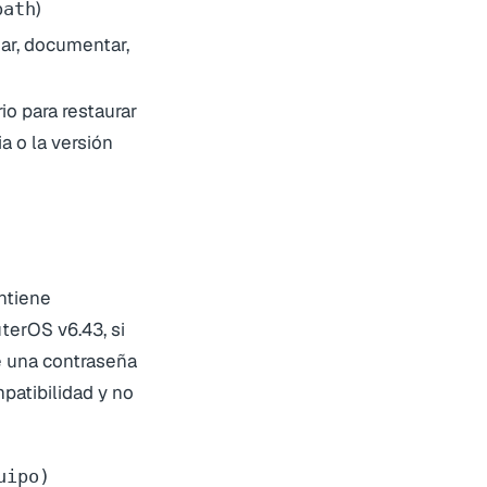
)
path
nar, documentar,
ario para restaurar
a o la versión
ntiene
terOS v6.43, si
ne una contraseña
mpatibilidad y no
ipo)
