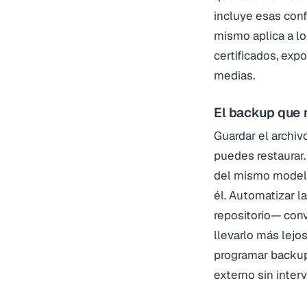
incluye esas conf
mismo aplica a l
certificados, exp
medias.
El backup que 
Guardar el archiv
puedes restaurar.
del mismo modelo 
él. Automatizar l
repositorio— conv
llevarlo más lejos
programar backup
externo sin inte