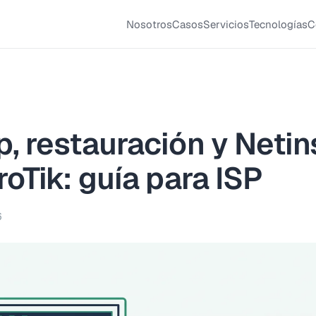
Nosotros
Casos
Servicios
Tecnologías
C
, restauración y Netins
roTik: guía para ISP
6