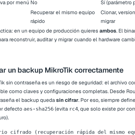
iva por menú
No
Sí (parámetro
Recuperar el mismo equipo
Clonar, versio
rápido
migrar
áctica: en un equipo de producción quieres
ambos
. El bin
 para reconstruir, auditar y migrar cuando el hardware cambi
r un backup MikroTik correctamente
k sin contraseña es un riesgo de seguridad: el archivo co
ible como claves y configuraciones completas. Desde Rou
raseña el backup queda
sin cifrar
. Por eso, siempre defi
por defecto
(evita
, que solo existe por co
aes-sha256
rc4
ro).
rio cifrado (recuperación rápida del mismo equ