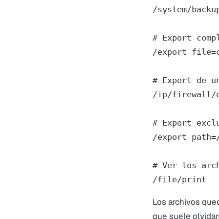
/system/backu
# Export comp
/export file=c
# Export de u
/ip/firewall/e
# Export excl
/export path=
# Ver los arc
/file/print
Los archivos que
que suele olvidar