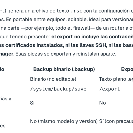
) genera un archivo de texto
con la configuración 
rt
.rsc
. Es portable entre equipos, editable, ideal para versionar
una parte —por ejemplo, todo el firewall— de un router a ot
 que tenerlo presente:
el export no incluye las contrase
os certificados instalados, ni las llaves SSH, ni las ba
nager
. Esas piezas se exportan y reinstalan aparte.
io
Backup binario (.backup)
Expor
Binario (no editable)
Texto plano le
/system/backup/save
/export
ñas y
Sí
No
No (mismo modelo y versión)
Sí (con precau
nes