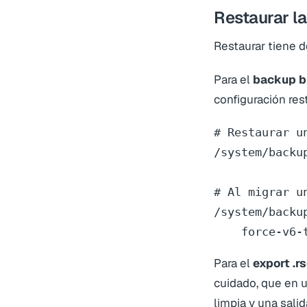
Restaurar la
Restaurar tiene d
Para el
backup b
configuración res
# Restaurar u
/system/backu
# Al migrar u
/system/backu
    force-v6-
Para el
export .r
cuidado, que en 
limpia y una salid