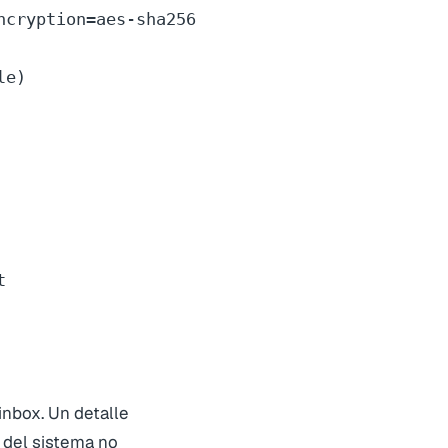
cryption=aes-sha256

e)



inbox. Un detalle
p del sistema
no