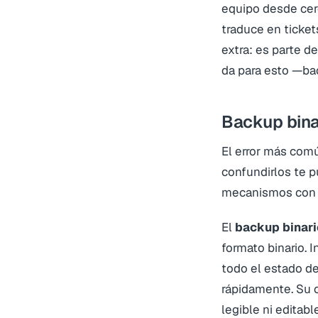
equipo desde cer
traduce en ticket
extra: es parte d
da para esto —bac
Backup binar
El error más comú
confundirlos te p
mecanismos con p
El
backup binari
formato binario. 
todo el estado de
rápidamente. Su c
legible ni editab