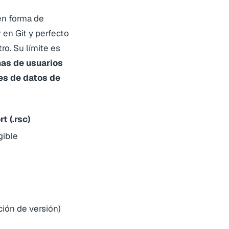
en forma de
 en Git y perfecto
ro. Su límite es
ñas de usuarios
ses de datos de
t (.rsc)
gible
ción de versión)