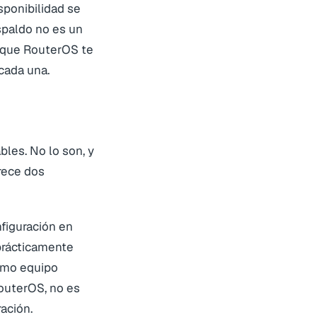
sponibilidad se
espaldo no es un
s que RouterOS te
cada una.
bles. No lo son, y
rece dos
nfiguración en
 prácticamente
smo
equipo
RouterOS, no es
ación.