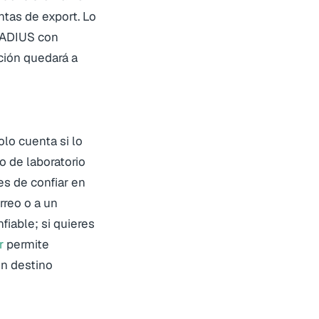
ntas de export. Lo
 RADIUS con
ación quedará a
olo cuenta si lo
o de laboratorio
s de confiar en
rreo o a un
fiable; si quieres
r
permite
un destino