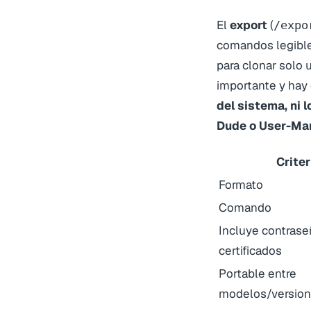
El
export
(
/expo
comandos legibles
para clonar solo 
importante y hay
del sistema, ni l
Dude o User-Ma
Criter
Formato
Comando
Incluye contrase
certificados
Portable entre
modelos/versio