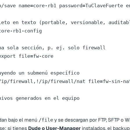
p/save name=core-rb1 password=TuClaveFuerte en
leto en texto (portable, versionable, auditabl
ore-rb1-config

na sola sección, p. ej. solo firewall

xport file=fw-core

uyendo un submenú específico

/ip/firewall,!/ip/firewall/nat file=fw-sin-nat
hivos generados en el equipo

dan bajo el menú
y se descargan por FTP, SFTP o W
/file
se: si tienes
Dude o User-Manager
instalados, el backu