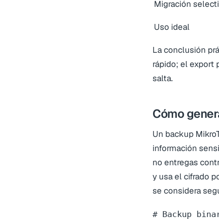
Migración select
Uso ideal
La conclusión pr
rápido; el export
salta.
Cómo genera
Un backup MikroTi
información sens
no entregas cont
y usa el cifrado 
se considera segu
# Backup bina