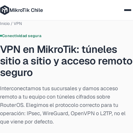
MikroTik Chile
Inicio
/
VPN
Nosotros
Conectividad segura
Casos
VPN en MikroTik: túneles
sitio a sitio y acceso remoto
Servicios
seguro
Tecnologías
Interconectamos tus sucursales y damos acceso
Cómo trabajamos
remoto a tu equipo con túneles cifrados sobre
RouterOS. Elegimos el protocolo correcto para tu
Blog
operación: IPsec, WireGuard, OpenVPN o L2TP, no el
que viene por defecto.
Contáctanos