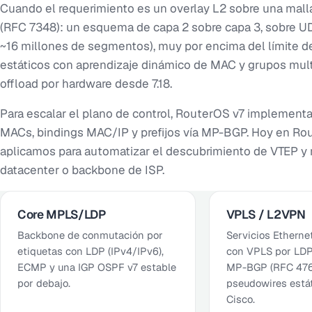
Cuando el requerimiento es un overlay L2 sobre una mal
(RFC 7348): un esquema de capa 2 sobre capa 3, sobre UDP
~16 millones de segmentos), muy por encima del límite 
estáticos con aprendizaje dinámico de MAC y grupos multi
offload por hardware desde 7.18.
Para escalar el plano de control, RouterOS v7 implemen
MACs, bindings MAC/IP y prefijos vía MP-BGP. Hoy en R
aplicamos para automatizar el descubrimiento de VTEP y r
datacenter o backbone de ISP.
Core MPLS/LDP
VPLS / L2VPN
Backbone de conmutación por
Servicios Etherne
etiquetas con LDP (IPv4/IPv6),
con VPLS por LDP
ECMP y una IGP OSPF v7 estable
MP-BGP (RFC 476
por debajo.
pseudowires estát
Cisco.