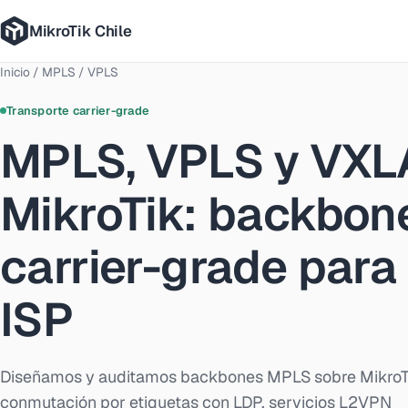
MikroTik Chile
Inicio
/
MPLS / VPLS
Transporte carrier-grade
MPLS, VPLS y VXL
MikroTik: backbon
carrier-grade para
ISP
Diseñamos y auditamos backbones MPLS sobre MikroT
conmutación por etiquetas con LDP, servicios L2VPN