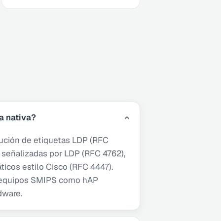
a nativa?
ución de etiquetas LDP (RFC
señalizadas por LDP (RFC 4762),
icos estilo Cisco (RFC 4447).
en equipos SMIPS como hAP
dware.