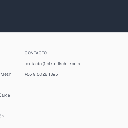
CONTACTO
contacto@mikrotikchile.com
P/Mesh
+56 9 5028 1395
Carga
ón