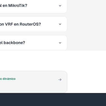
N en MikroTik?
 con VRF en RouterOS?
 el backbone?
o dinámico
→