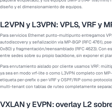
paquete etiquetado, y los equipos SMIPS (hAP lite/mini)
diseño y el dimensionamiento de equipos.
L2VPN y L3VPN: VPLS, VRF y M
Para servicios Ethernet punto-multipunto entregamos VPL
autodiscovery y señalización vía MP-BGP (RFC 4761), pse
0x80) y fragmentación/reensamblado (RFC 4623). Con est
entre sedes sobre su propio backbone, sin exponer el plan
Para enrutamiento aislado por cliente usamos VRF: múlti
ya sea en modo vrf-lite o como L3VPN completo con MP-
etiqueta per-prefix o per-VRF y OSPF/RIP como protocolo
multi-tenant con tablas de ruteo completamente separad
VXLAN y EVPN: overlay L2 sobre