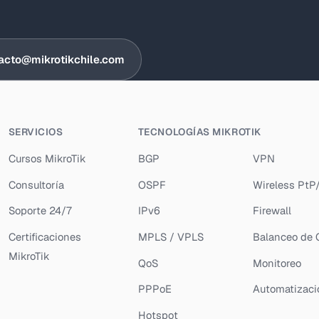
acto@mikrotikchile.com
SERVICIOS
TECNOLOGÍAS MIKROTIK
Cursos MikroTik
BGP
VPN
Consultoría
OSPF
Wireless Pt
Soporte 24/7
IPv6
Firewall
Certificaciones
MPLS / VPLS
Balanceo de 
MikroTik
QoS
Monitoreo
PPPoE
Automatizaci
Hotspot