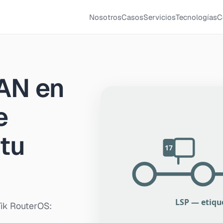
Nosotros
Casos
Servicios
Tecnologías
C
AN en
e
 tu
ik RouterOS: