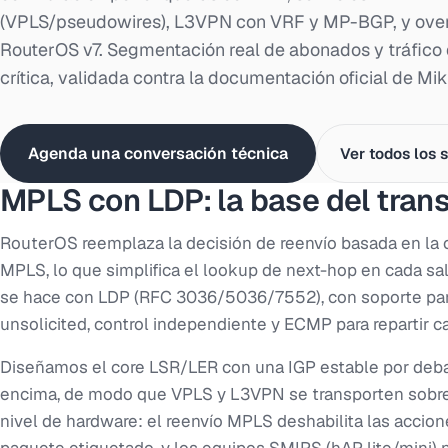
(VPLS/pseudowires), L3VPN con VRF y MP-BGP, y ove
RouterOS v7. Segmentación real de abonados y tráfico 
crítica, validada contra la documentación oficial de Mik
Agenda una conversación técnica
Ver todos los 
MPLS con LDP: la base del trans
RouterOS reemplaza la decisión de reenvío basada en la 
MPLS, lo que simplifica el lookup de next-hop en cada sal
se hace con LDP (RFC 3036/5036/7552), con soporte par
unsolicited, control independiente y ECMP para repartir c
Diseñamos el core LSR/LER con una IGP estable por deba
encima, de modo que VPLS y L3VPN se transporten sobre
nivel de hardware: el reenvío MPLS deshabilita las accione