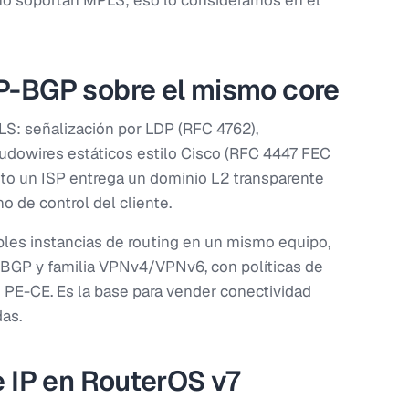
 no soportan MPLS; eso lo consideramos en el
P-BGP sobre el mismo core
S: señalización por LDP (RFC 4762),
udowires estáticos estilo Cisco (RFC 4447 FEC
o un ISP entrega un dominio L2 transparente
o de control del cliente.
ples instancias de routing en un mismo equipo,
BGP y familia VPNv4/VPNv6, con políticas de
 PE-CE. Es la base para vender conectividad
as.
 IP en RouterOS v7