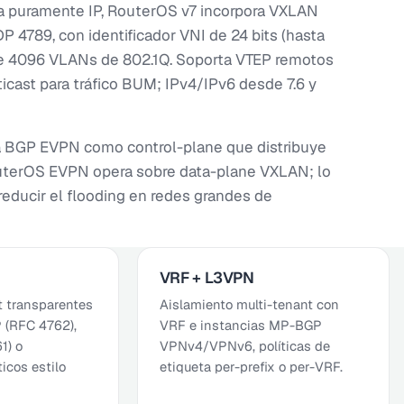
la puramente IP, RouterOS v7 incorpora VXLAN
 4789, con identificador VNI de 24 bits (hasta
de 4096 VLANs de 802.1Q. Soporta VTEP remotos
cast para tráfico BUM; IPv4/IPv6 desde 7.6 y
ta BGP EVPN como control-plane que distribuye
outerOS EVPN opera sobre data-plane VXLAN; lo
educir el flooding en redes grandes de
VRF + L3VPN
t transparentes
Aislamiento multi-tenant con
 (RFC 4762),
VRF e instancias MP-BGP
1) o
VPNv4/VPNv6, políticas de
icos estilo
etiqueta per-prefix o per-VRF.