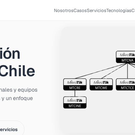
Nosotros
Casos
Servicios
Tecnologías
C
ión
 Chile
nales y equipos
s y un enfoque
servicios