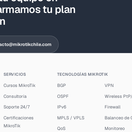
armamos tu plan
ón
acto@mikrotikchile.com
SERVICIOS
TECNOLOGÍAS MIKROTIK
Cursos MikroTik
BGP
VPN
Consultoría
OSPF
Wireless Pt
Soporte 24/7
IPv6
Firewall
Certificaciones
MPLS / VPLS
Balanceo de 
MikroTik
QoS
Monitoreo