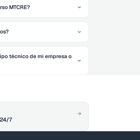
urso MTCRE?
cos?
ipo técnico de mi empresa o
→
 24/7