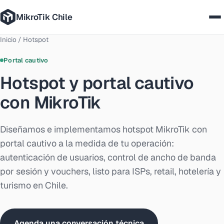
MikroTik Chile
Inicio
/
Hotspot
Nosotros
Portal cautivo
Casos
Hotspot y portal cautivo
con MikroTik
Servicios
Tecnologías
Diseñamos e implementamos hotspot MikroTik con
portal cautivo a la medida de tu operación:
Cómo trabajamos
autenticación de usuarios, control de ancho de banda
por sesión y vouchers, listo para ISPs, retail, hotelería y
Blog
turismo en Chile.
Contáctanos
Agenda una conversación técnica