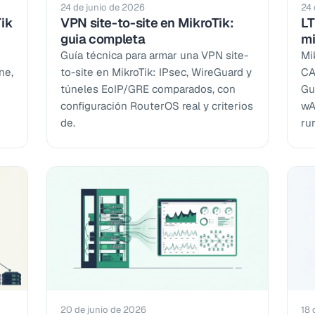
24 de junio de 2026
24 
ik
VPN site-to-site en MikroTik:
LT
guia completa
mi
Guía técnica para armar una VPN site-
Mi
ne,
to-site en MikroTik: IPsec, WireGuard y
CA
túneles EoIP/GRE comparados, con
Gu
configuración RouterOS real y criterios
wA
de.
rur
20 de junio de 2026
18 