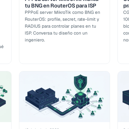
tu BNG en RouterOS para ISP
pr
PPPoE server MikroTik como BNG en
CG
RouterOS: profile, secret, rate-limit y
10
RADIUS para controlar planes en tu
bl
ISP. Conversa tu diseño con un
co
ingeniero.
no
ué