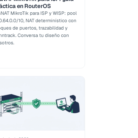
áctica en RouterOS
NAT MikroTik para ISP y WISP: pool
0.64.0.0/10, NAT determinístico con
oques de puertos, trazabilidad y
nntrack. Conversa tu diseño con
sotros.