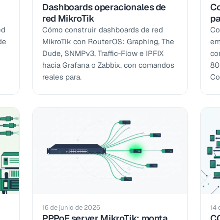
Dashboards operacionales de
Co
red MikroTik
pa
ed
Cómo construir dashboards de red
Co
de
MikroTik con RouterOS: Graphing, The
em
Dude, SNMPv3, Traffic-Flow e IPFIX
co
hacia Grafana o Zabbix, con comandos
80
reales para.
Co
16 de junio de 2026
14 
PPPoE server MikroTik: monta
CG