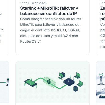
17 de julio de 2026
17 
Starlink + MikroTik: failover y
Ze
u
balanceo sin conflictos de IP
ro
pú
Cómo integrar Starlink con un router
Có
MikroTik para failover y balanceo de
7:
pa
carga: el conflicto 192.168.1.1, CGNAT,
,
CG
distancia de rutas y multi-WAN con
o
for
RouterOS v7.
ru