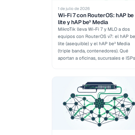
1 de julio de 2026
Wi-Fi 7 con RouterOS: hAP be
lite y hAP be³ Media
MikroTik lleva Wi-Fi 7 y MLO a dos
equipos con RouterOS v7: el hAP b
lite (asequible) y el hAP be³ Media
(triple banda, contenedores). Qué
aportan a oficinas, sucursales e ISPs