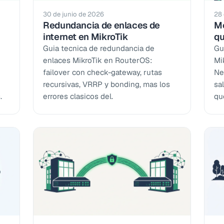
30 de junio de 2026
28 
Redundancia de enlaces de
Mo
internet en MikroTik
qu
Guia tecnica de redundancia de
Gu
e
enlaces MikroTik en RouterOS:
Mi
failover con check-gateway, rutas
Ne
recursivas, VRRP y bonding, mas los
sa
.
errores clasicos del.
qué