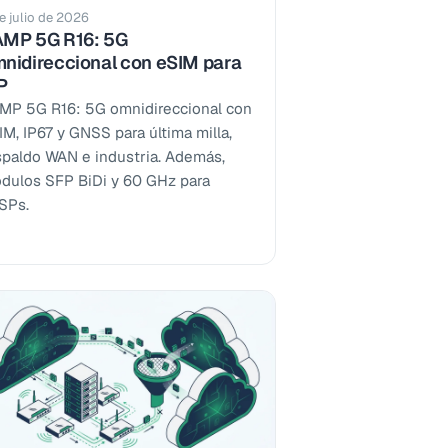
e julio de 2026
MP 5G R16: 5G
nidireccional con eSIM para
P
MP 5G R16: 5G omnidireccional con
IM, IP67 y GNSS para última milla,
spaldo WAN e industria. Además,
dulos SFP BiDi y 60 GHz para
SPs.