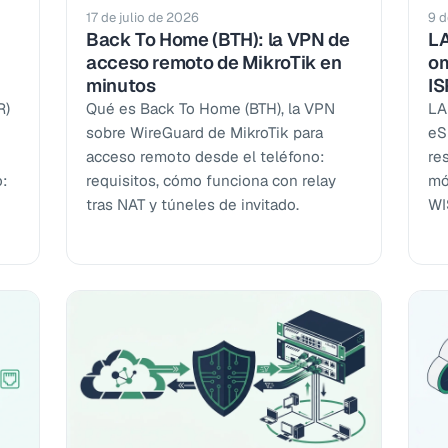
17 de julio de 2026
9 d
Back To Home (BTH): la VPN de
LA
acceso remoto de MikroTik en
om
minutos
IS
R)
Qué es Back To Home (BTH), la VPN
LA
sobre WireGuard de MikroTik para
eS
acceso remoto desde el teléfono:
re
o:
requisitos, cómo funciona con relay
mó
tras NAT y túneles de invitado.
WI