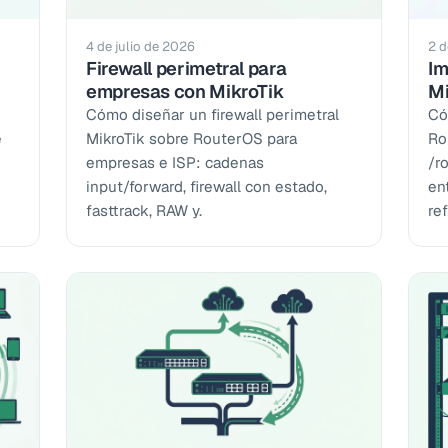
4 de julio de 2026
2 d
Firewall perimetral para
Im
empresas con MikroTik
Mi
Cómo diseñar un firewall perimetral
Có
e
MikroTik sobre RouterOS para
Ro
empresas e ISP: cadenas
/ro
input/forward, firewall con estado,
en
fasttrack, RAW y.
ref