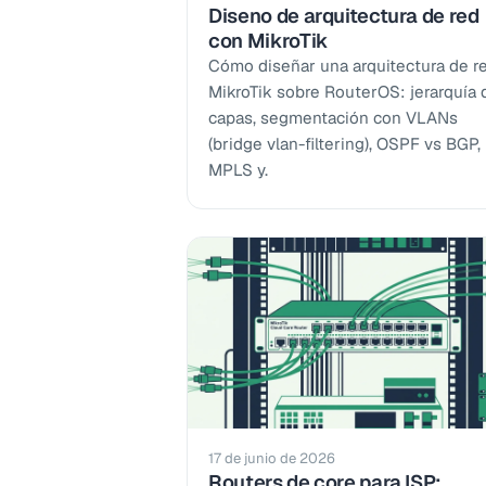
Diseno de arquitectura de red
con MikroTik
Cómo diseñar una arquitectura de r
MikroTik sobre RouterOS: jerarquía 
capas, segmentación con VLANs
(bridge vlan-filtering), OSPF vs BGP,
MPLS y.
17 de junio de 2026
Routers de core para ISP: