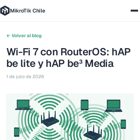
MikroTik Chile
Nosotros
← Volver al blog
Casos
Wi-Fi 7 con RouterOS: hAP
be lite y hAP be³ Media
Servicios
1 de julio de 2026
Tecnologías
Cómo trabajamos
Blog
Contáctanos